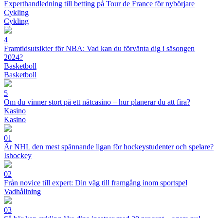
Experthandledning till betting på Tour de France för nybörjare
Cykling
Cykling
4
Framtidsutsikter för NBA: Vad kan du förvänta dig i säsongen
2024?
Basketboll
Basketboll
5
Om du vinner stort på ett nätcasino – hur planerar du att fira?
Kasino
Kasino
01
Är NHL den mest spännande ligan för hockeystudenter och spelare?
Ishockey
02
Från novice till expert: Din väg till framgång inom sportspel
Vadhållning
03