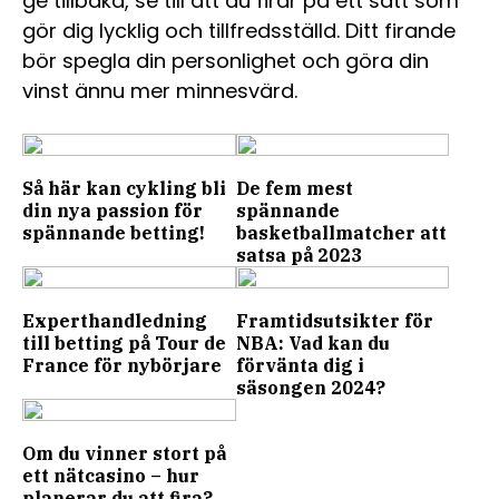
ge tillbaka, se till att du firar på ett sätt som
gör dig lycklig och tillfredsställd. Ditt firande
bör spegla din personlighet och göra din
vinst ännu mer minnesvärd.
Så här kan cykling bli
De fem mest
din nya passion för
spännande
spännande betting!
basketballmatcher att
satsa på 2023
Experthandledning
Framtidsutsikter för
till betting på Tour de
NBA: Vad kan du
France för nybörjare
förvänta dig i
säsongen 2024?
Om du vinner stort på
ett nätcasino – hur
planerar du att fira?