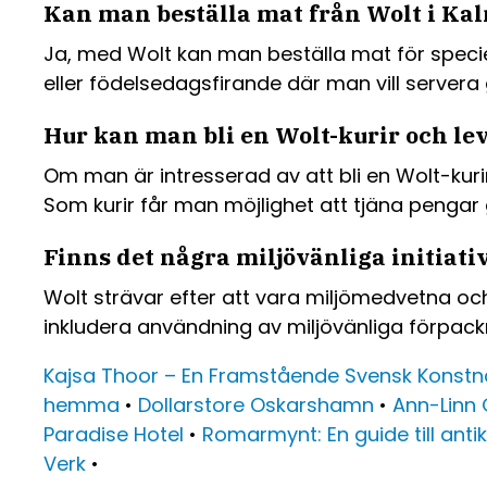
Kan man beställa mat från Wolt i Kalm
Ja, med Wolt kan man beställa mat för speciel
eller födelsedagsfirande där man vill servera 
Hur kan man bli en Wolt-kurir och le
Om man är intresserad av att bli en Wolt-kur
Som kurir får man möjlighet att tjäna pengar 
Finns det några miljövänliga initiat
Wolt strävar efter att vara miljömedvetna och 
inkludera användning av miljövänliga förpackn
Kajsa Thoor – En Framstående Svensk Konstn
hemma
•
Dollarstore Oskarshamn
•
Ann-Linn 
Paradise Hotel
•
Romarmynt: En guide till anti
Verk
•