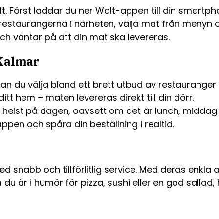
t. Först laddar du ner Wolt-appen till din smartph
staurangerna i närheten, välja mat från menyn och 
och väntar på att din mat ska levereras.
 Kalmar
n du välja bland ett brett utbud av restauranger 
itt hem – maten levereras direkt till din dörr.
helst på dagen, oavsett om det är lunch, middag e
pen och spåra din beställning i realtid.
 snabb och tillförlitlig service. Med deras enkla 
u är i humör för pizza, sushi eller en god sallad, h