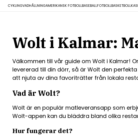
CYKLING
VADHÅLLNING
AMERIKANSK FOTBOLL
BASEBALL
FOTBOLL
BASKETBOLL
KAS
Wolt i Kalmar: Ma
Välkommen till vår guide om Wolt i Kalmar! 
levererad till din dörr, så är Wolt den perfek
att njuta av dina favoriträtter från lokala res
Vad är Wolt?
Wolt är en populär matleveransapp som erbju
Wolt-appen kan du bläddra bland olika restaur
Hur fungerar det?