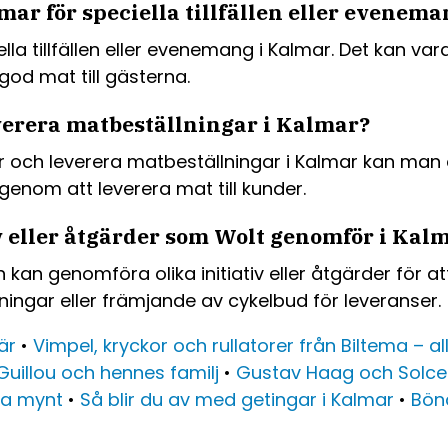
ar för speciella tillfällen eller evenem
la tillfällen eller evenemang i Kalmar. Det kan var
god mat till gästerna.
verera matbeställningar i Kalmar?
ir och leverera matbeställningar i Kalmar kan man
genom att leverera mat till kunder.
iv eller åtgärder som Wolt genomför i Kal
kan genomföra olika initiativ eller åtgärder för at
ingar eller främjande av cykelbud för leveranser.
är
•
Vimpel, kryckor och rullatorer från Biltema – a
Guillou och hennes familj
•
Gustav Haag och Solcel
ka mynt
•
Så blir du av med getingar i Kalmar
•
Böna