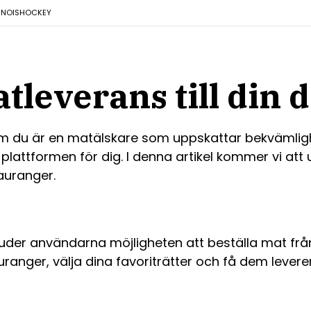
INO
ISHOCKEY
tleverans till din 
Om du är en matälskare som uppskattar bekvämligh
ta plattformen för dig. I denna artikel kommer vi at
tauranger.
der användarna möjligheten att beställa mat frå
anger, välja dina favoriträtter och få dem leverera