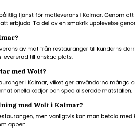
litlig tjänst för matleverans i Kalmar. Genom a
tt erbjuda. Ta del av en smakrik upplevelse genom
almar?
verans av mat från restauranger till kunderns dörr
levererad till önskad plats.
etar med Wolt?
uranger i Kalmar, vilket ger användarna många oli
ernationella kedjor och specialiserade matställen.
llning med Wolt i Kalmar?
staurangen, men vanligtvis kan man betala med k
nom appen.