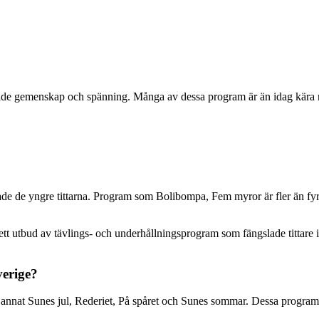
de gemenskap och spänning. Många av dessa program är än idag kära 
lade de yngre tittarna. Program som Bolibompa, Fem myror är fler än fy
t utbud av tävlings- och underhållningsprogram som fängslade tittare i 
verige?
nat Sunes jul, Rederiet, På spåret och Sunes sommar. Dessa program ble