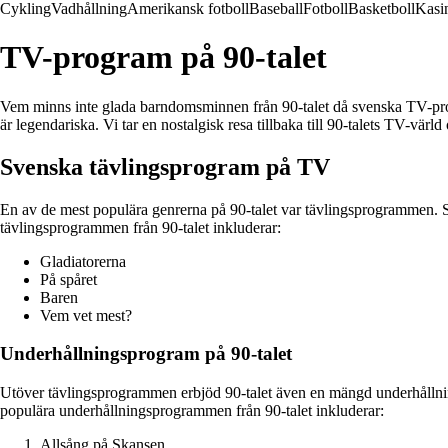
Cykling
Vadhållning
Amerikansk fotboll
Baseball
Fotboll
Basketboll
Kasi
TV-program på 90-talet
Vem minns inte glada barndomsminnen från 90-talet då svenska TV-pro
är legendariska. Vi tar en nostalgisk resa tillbaka till 90-talets TV-vä
Svenska tävlingsprogram på TV
En av de mest populära genrerna på 90-talet var tävlingsprogrammen. S
tävlingsprogrammen från 90-talet inkluderar:
Gladiatorerna
På spåret
Baren
Vem vet mest?
Underhållningsprogram på 90-talet
Utöver tävlingsprogrammen erbjöd 90-talet även en mängd underhållning
populära underhållningsprogrammen från 90-talet inkluderar:
Allsång på Skansen