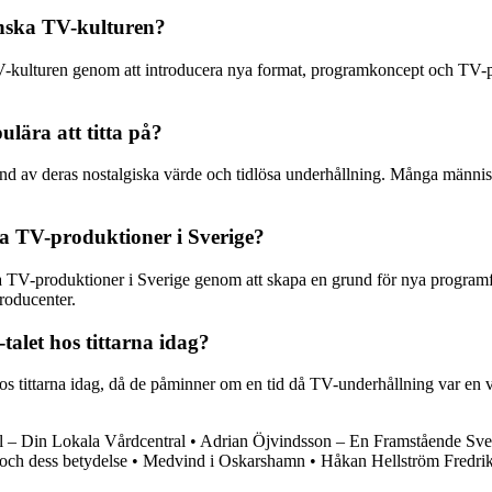
nska TV-kulturen?
-kulturen genom att introducera nya format, programkoncept och TV-p
lära att titta på?
grund av deras nostalgiska värde och tidlösa underhållning. Många männ
a TV-produktioner i Sverige?
 TV-produktioner i Sverige genom att skapa en grund för nya programf
producenter.
alet hos tittarna idag?
os tittarna idag, då de påminner om en tid då TV-underhållning var en
l – Din Lokala Vårdcentral
•
Adrian Öjvindsson – En Framstående Sve
och dess betydelse
•
Medvind i Oskarshamn
•
Håkan Hellström Fredri