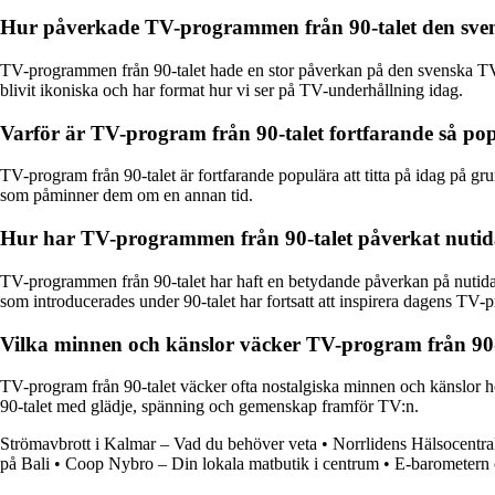
Hur påverkade TV-programmen från 90-talet den sve
TV-programmen från 90-talet hade en stor påverkan på den svenska TV
blivit ikoniska och har format hur vi ser på TV-underhållning idag.
Varför är TV-program från 90-talet fortfarande så popu
TV-program från 90-talet är fortfarande populära att titta på idag på 
som påminner dem om en annan tid.
Hur har TV-programmen från 90-talet påverkat nutid
TV-programmen från 90-talet har haft en betydande påverkan på nutida
som introducerades under 90-talet har fortsatt att inspirera dagens TV-
Vilka minnen och känslor väcker TV-program från 90-t
TV-program från 90-talet väcker ofta nostalgiska minnen och känslor h
90-talet med glädje, spänning och gemenskap framför TV:n.
Strömavbrott i Kalmar – Vad du behöver veta
•
Norrlidens Hälsocentra
på Bali
•
Coop Nybro – Din lokala matbutik i centrum
•
E-barometern 