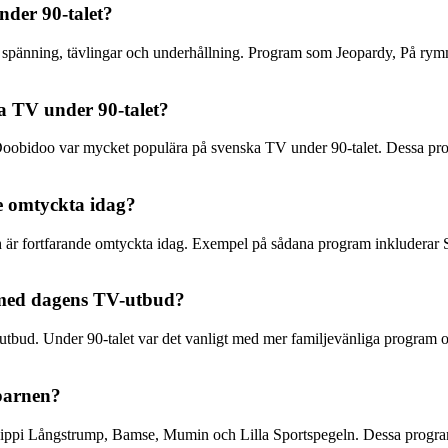
der 90-talet?
 spänning, tävlingar och underhållning. Program som Jeopardy, På rym
a TV under 90-talet?
Doobidoo var mycket populära på svenska TV under 90-talet. Dessa pr
e omtyckta idag?
 är fortfarande omtyckta idag. Exempel på sådana program inkluderar Sune
t med dagens TV-utbud?
utbud. Under 90-talet var det vanligt med mer familjevänliga program 
barnen?
ippi Långstrump, Bamse, Mumin och Lilla Sportspegeln. Dessa program e