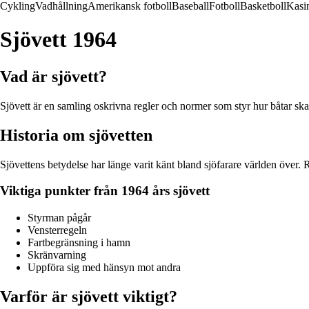
Cykling
Vadhållning
Amerikansk fotboll
Baseball
Fotboll
Basketboll
Kasi
Sjövett 1964
Vad är sjövett?
Sjövett är en samling oskrivna regler och normer som styr hur båtar ska 
Historia om sjövetten
Sjövettens betydelse har länge varit känt bland sjöfarare världen över. R
Viktiga punkter från 1964 års sjövett
Styrman pågår
Vensterregeln
Fartbegränsning i hamn
Skränvarning
Uppföra sig med hänsyn mot andra
Varför är sjövett viktigt?