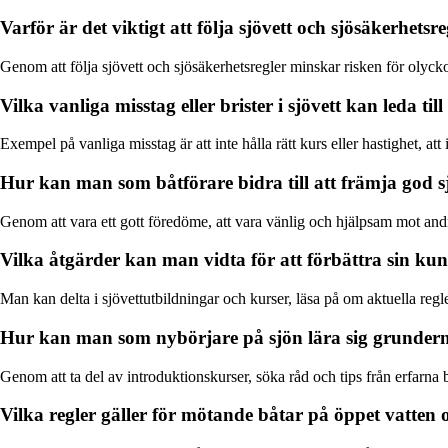
Varför är det viktigt att följa sjövett och sjösäkerhetsr
Genom att följa sjövett och sjösäkerhetsregler minskar risken för olyckor 
Vilka vanliga misstag eller brister i sjövett kan leda til
Exempel på vanliga misstag är att inte hålla rätt kurs eller hastighet, a
Hur kan man som båtförare bidra till att främja god s
Genom att vara ett gott föredöme, att vara vänlig och hjälpsam mot andr
Vilka åtgärder kan man vidta för att förbättra sin ku
Man kan delta i sjövettutbildningar och kurser, läsa på om aktuella reg
Hur kan man som nybörjare på sjön lära sig grunderna
Genom att ta del av introduktionskurser, söka råd och tips från erfarna
Vilka regler gäller för mötande båtar på öppet vatten