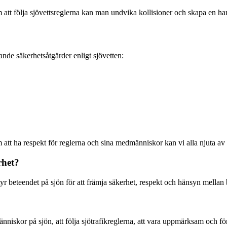
nom att följa sjövettsreglerna kan man undvika kollisioner och skapa en
gande säkerhetsåtgärder enligt sjövetten:
m att ha respekt för reglerna och sina medmänniskor kan vi alla njuta av
rhet?
yr beteendet på sjön för att främja säkerhet, respekt och hänsyn mellan 
nniskor på sjön, att följa sjötrafikreglerna, att vara uppmärksam och förs