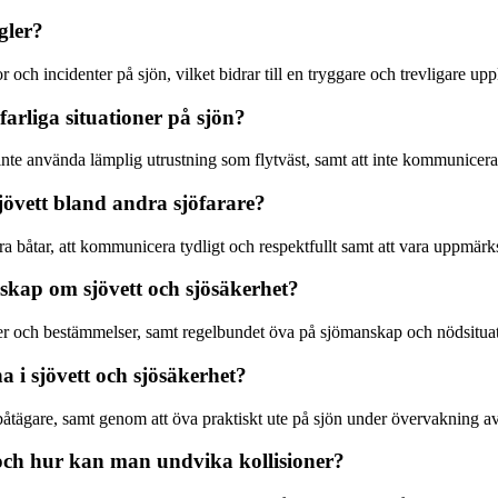
egler?
och incidenter på sjön, vilket bidrar till en tryggare och trevligare uppl
l farliga situationer på sjön?
tt inte använda lämplig utrustning som flytväst, samt att inte kommunicera
jövett bland andra sjöfarare?
a båtar, att kommunicera tydligt och respektfullt samt att vara uppmärk
nskap om sjövett och sjösäkerhet?
ler och bestämmelser, samt regelbundet öva på sjömanskap och nödsituati
 i sjövett och sjösäkerhet?
 båtägare, samt genom att öva praktiskt ute på sjön under övervakning a
 och hur kan man undvika kollisioner?