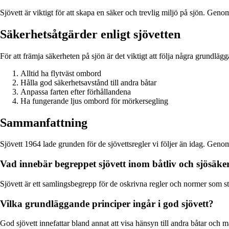
Sjövett är viktigt för att skapa en säker och trevlig miljö på sjön. Ge
Säkerhetsåtgärder enligt sjövetten
För att främja säkerheten på sjön är det viktigt att följa några grundläg
Alltid ha flytväst ombord
Hålla god säkerhetsavstånd till andra båtar
Anpassa farten efter förhållandena
Ha fungerande ljus ombord för mörkersegling
Sammanfattning
Sjövett 1964 lade grunden för de sjövettsregler vi följer än idag. Geno
Vad innebär begreppet sjövett inom båtliv och sjösäke
Sjövett är ett samlingsbegrepp för de oskrivna regler och normer som st
Vilka grundläggande principer ingår i god sjövett?
God sjövett innefattar bland annat att visa hänsyn till andra båtar och mä