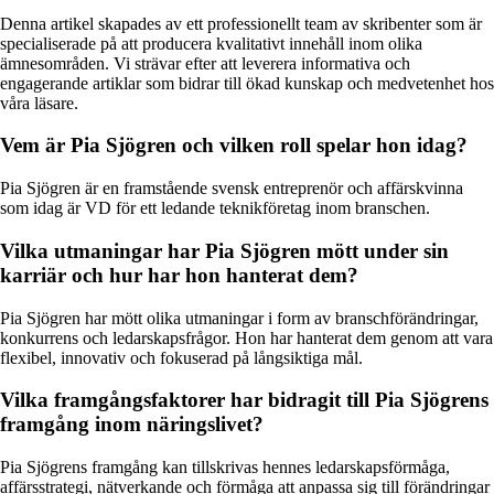
Denna artikel skapades av ett professionellt team av skribenter som är
specialiserade på att producera kvalitativt innehåll inom olika
ämnesområden. Vi strävar efter att leverera informativa och
engagerande artiklar som bidrar till ökad kunskap och medvetenhet hos
våra läsare.
Vem är Pia Sjögren och vilken roll spelar hon idag?
Pia Sjögren är en framstående svensk entreprenör och affärskvinna
som idag är VD för ett ledande teknikföretag inom branschen.
Vilka utmaningar har Pia Sjögren mött under sin
karriär och hur har hon hanterat dem?
Pia Sjögren har mött olika utmaningar i form av branschförändringar,
konkurrens och ledarskapsfrågor. Hon har hanterat dem genom att vara
flexibel, innovativ och fokuserad på långsiktiga mål.
Vilka framgångsfaktorer har bidragit till Pia Sjögrens
framgång inom näringslivet?
Pia Sjögrens framgång kan tillskrivas hennes ledarskapsförmåga,
affärsstrategi, nätverkande och förmåga att anpassa sig till förändringar