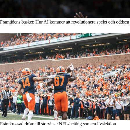
Framtidens basket: Hur AI kommer att revolutionera spelet och oddsen
Från krossad dröm till storvinst: NFL-betting som en livslektion