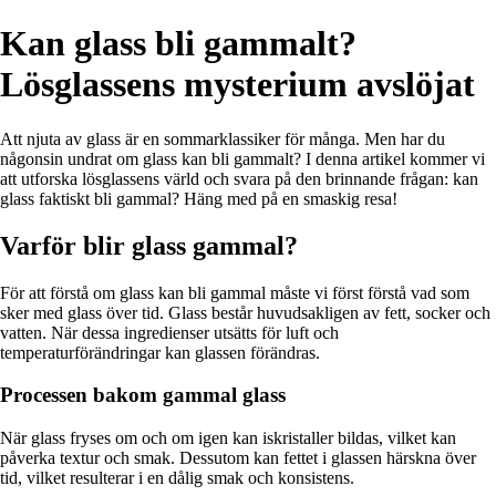
Kan glass bli gammalt?
Lösglassens mysterium avslöjat
Att njuta av glass är en sommarklassiker för många. Men har du
någonsin undrat om glass kan bli gammalt? I denna artikel kommer vi
att utforska lösglassens värld och svara på den brinnande frågan: kan
glass faktiskt bli gammal? Häng med på en smaskig resa!
Varför blir glass gammal?
För att förstå om glass kan bli gammal måste vi först förstå vad som
sker med glass över tid. Glass består huvudsakligen av fett, socker och
vatten. När dessa ingredienser utsätts för luft och
temperaturförändringar kan glassen förändras.
Processen bakom gammal glass
När glass fryses om och om igen kan iskristaller bildas, vilket kan
påverka textur och smak. Dessutom kan fettet i glassen härskna över
tid, vilket resulterar i en dålig smak och konsistens.