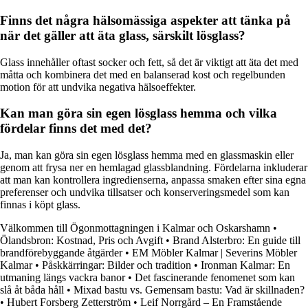
Finns det några hälsomässiga aspekter att tänka på
när det gäller att äta glass, särskilt lösglass?
Glass innehåller oftast socker och fett, så det är viktigt att äta det med
måtta och kombinera det med en balanserad kost och regelbunden
motion för att undvika negativa hälsoeffekter.
Kan man göra sin egen lösglass hemma och vilka
fördelar finns det med det?
Ja, man kan göra sin egen lösglass hemma med en glassmaskin eller
genom att frysa ner en hemlagad glassblandning. Fördelarna inkluderar
att man kan kontrollera ingredienserna, anpassa smaken efter sina egna
preferenser och undvika tillsatser och konserveringsmedel som kan
finnas i köpt glass.
Välkommen till Ögonmottagningen i Kalmar och Oskarshamn
•
Ölandsbron: Kostnad, Pris och Avgift
•
Brand Alsterbro: En guide till
brandförebyggande åtgärder
•
EM Möbler Kalmar | Severins Möbler
Kalmar
•
Påskkärringar: Bilder och tradition
•
Ironman Kalmar: En
utmaning längs vackra banor
•
Det fascinerande fenomenet som kan
slå åt båda håll
•
Mixad bastu vs. Gemensam bastu: Vad är skillnaden?
•
Hubert Forsberg Zetterström
•
Leif Norrgård – En Framstående