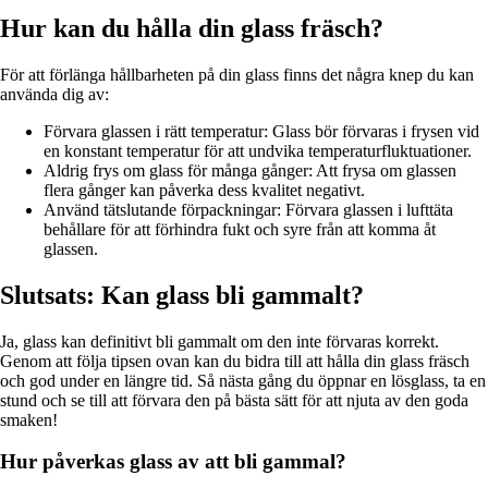
Hur kan du hålla din glass fräsch?
För att förlänga hållbarheten på din glass finns det några knep du kan
använda dig av:
Förvara glassen i rätt temperatur: Glass bör förvaras i frysen vid
en konstant temperatur för att undvika temperaturfluktuationer.
Aldrig frys om glass för många gånger: Att frysa om glassen
flera gånger kan påverka dess kvalitet negativt.
Använd tätslutande förpackningar: Förvara glassen i lufttäta
behållare för att förhindra fukt och syre från att komma åt
glassen.
Slutsats: Kan glass bli gammalt?
Ja, glass kan definitivt bli gammalt om den inte förvaras korrekt.
Genom att följa tipsen ovan kan du bidra till att hålla din glass fräsch
och god under en längre tid. Så nästa gång du öppnar en lösglass, ta en
stund och se till att förvara den på bästa sätt för att njuta av den goda
smaken!
Hur påverkas glass av att bli gammal?