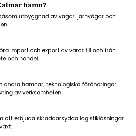
ll Kalmar hamn?
ts, såsom utbyggnad av vägar, järnvägar och
ten.
ra import och export av varor till och från
ete och handel.
n andra hamnar, teknologiska förändringar
ssning av verksamheten.
m att erbjuda skräddarsydda logistiklösningar
växt.