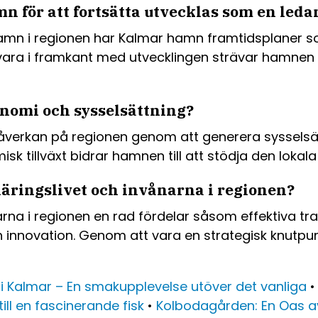
 för att fortsätta utvecklas som en led
mn i regionen har Kalmar hamn framtidsplaner som 
t vara i framkant med utvecklingen strävar hamne
nomi och sysselsättning?
erkan på regionen genom att generera sysselsätt
k tillväxt bidrar hamnen till att stödja den lokala
äringslivet och invånarna i regionen?
a i regionen en rad fördelar såsom effektiva transp
 innovation. Genom att vara en strategisk knutpunk
i Kalmar – En smakupplevelse utöver det vanliga
ill en fascinerande fisk
•
Kolbodagården: En Oas a