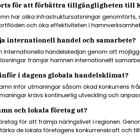
rts för att förbättra tillgängligheten ti
r hamn har olika infrastruktursatsningar genomför
nsportflöden och öka effektiviteten i hamnverksamhe
ja internationell handel och samarbete?
 internationella handelskedjan genom att möjliggö
iklösningar främjar hamnen internationellt samarb
nför i dagens globala handelsklimat?
hamn inför utmaningar såsom ökad konkurrens frå
tmaningar krävs kontinuerlig utveckling och anpa
mn och lokala företag ut?
etag för att främja näringslivet i regionen. Geno
ärka de lokala företagens konkurrenskraft och till