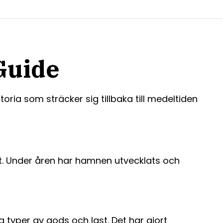
Guide
oria som sträcker sig tillbaka till medeltiden
rt. Under åren har hamnen utvecklats och
 typer av gods och last. Det har gjort