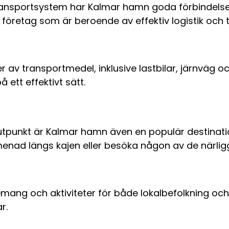
transportsystem har Kalmar hamn goda förbindelser 
för företag som är beroende av effektiv logistik och 
er av transportmedel, inklusive lastbilar, järnväg o
 ett effektivt sätt.
utpunkt är Kalmar hamn även en populär destinati
menad längs kajen eller besöka någon av de närli
ang och aktiviteter för både lokalbefolkning och
r.