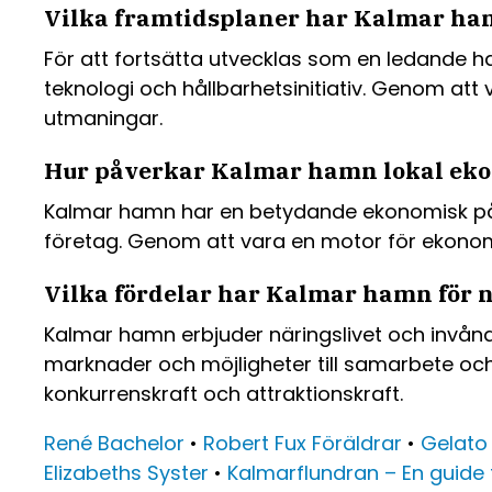
Vilka framtidsplaner har Kalmar hamn
För att fortsätta utvecklas som en ledande ha
teknologi och hållbarhetsinitiativ. Genom at
utmaningar.
Hur påverkar Kalmar hamn lokal eko
Kalmar hamn har en betydande ekonomisk påv
företag. Genom att vara en motor för ekonomis
Vilka fördelar har Kalmar hamn för n
Kalmar hamn erbjuder näringslivet och invånarn
marknader och möjligheter till samarbete och
konkurrenskraft och attraktionskraft.
René Bachelor
•
Robert Fux Föräldrar
•
Gelato 
Elizabeths Syster
•
Kalmarflundran – En guide t