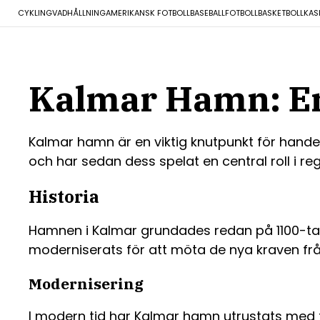
CYKLING
VADHÅLLNING
AMERIKANSK FOTBOLL
BASEBALL
FOTBOLL
BASKETBOLL
KAS
Kalmar Hamn: En
Kalmar hamn är en viktig knutpunkt för handel 
och har sedan dess spelat en central roll i r
Historia
Hamnen i Kalmar grundades redan på 1100-tale
moderniserats för att möta de nya kraven från
Modernisering
I modern tid har Kalmar hamn utrustats med to