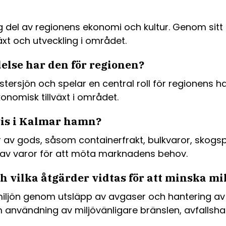
 del av regionens ekonomi och kultur. Genom sitt 
växt och utveckling i området.
else har den för regionen?
tersjön och spelar en central roll för regionens 
nomisk tillväxt i området.
vis i Kalmar hamn?
 av gods, såsom containerfrakt, bulkvaror, skogs
d av varor för att möta marknadens behov.
 vilka åtgärder vidtas för att minska m
ön genom utsläpp av avgaser och hantering av fa
vändning av miljövänligare bränslen, avfallshante