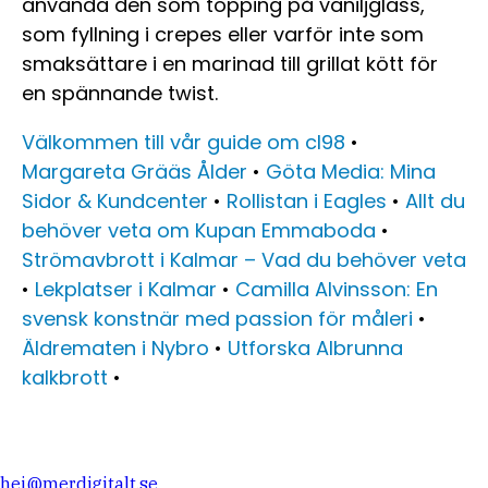
använda den som topping på vaniljglass,
som fyllning i crepes eller varför inte som
smaksättare i en marinad till grillat kött för
en spännande twist.
Välkommen till vår guide om cl98
•
Margareta Grääs Ålder
•
Göta Media: Mina
Sidor & Kundcenter
•
Rollistan i Eagles
•
Allt du
behöver veta om Kupan Emmaboda
•
Strömavbrott i Kalmar – Vad du behöver veta
•
Lekplatser i Kalmar
•
Camilla Alvinsson: En
svensk konstnär med passion för måleri
•
Äldrematen i Nybro
•
Utforska Albrunna
kalkbrott
•
hej@merdigitalt.se