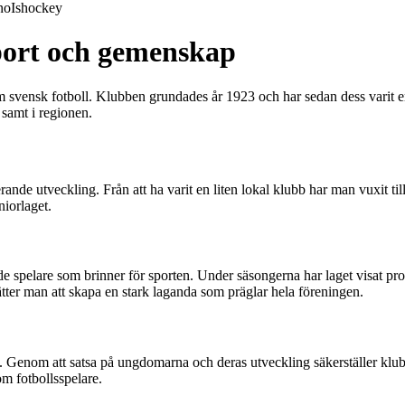
no
Ishockey
sport och gemenskap
om svensk fotboll. Klubben grundades år 1923 och har sedan dess varit e
 samt i regionen.
de utveckling. Från att ha varit en liten lokal klubb har man vuxit till
niorlaget.
e spelare som brinner för sporten. Under säsongerna har laget visat pro
tter man att skapa en stark laganda som präglar hela föreningen.
 Genom att satsa på ungdomarna och deras utveckling säkerställer klubb
m fotbollsspelare.