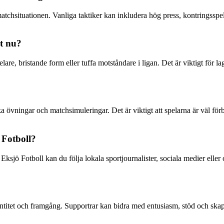
chsituationen. Vanliga taktiker kan inkludera hög press, kontringsspel e
st nu?
e, bristande form eller tuffa motståndare i ligan. Det är viktigt för lag
ka övningar och matchsimuleringar. Det är viktigt att spelarna är väl för
 Fotboll?
ksjö Fotboll kan du följa lokala sportjournalister, sociala medier eller
entitet och framgång. Supportrar kan bidra med entusiasm, stöd och skapa