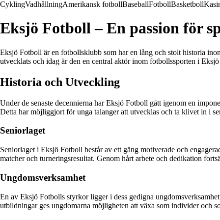
Cykling
Vadhållning
Amerikansk fotboll
Baseball
Fotboll
Basketboll
Kasi
Eksjö Fotboll – En passion för 
Eksjö Fotboll är en fotbollsklubb som har en lång och stolt historia in
utvecklats och idag är den en central aktör inom fotbollssporten i Eksjö
Historia och Utveckling
Under de senaste decennierna har Eksjö Fotboll gått igenom en imponeran
Detta har möjliggjort för unga talanger att utvecklas och ta klivet in i se
Seniorlaget
Seniorlaget i Eksjö Fotboll består av ett gäng motiverade och engagerad
matcher och turneringsresultat. Genom hårt arbete och dedikation fortsä
Ungdomsverksamhet
En av Eksjö Fotbolls styrkor ligger i dess gedigna ungdomsverksamhet.
utbildningar ges ungdomarna möjligheten att växa som individer och so