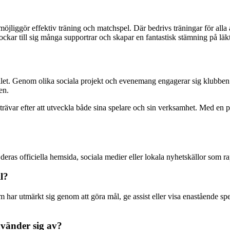
jliggör effektiv träning och matchspel. Där bedrivs träningar för alla 
ockar till sig många supportrar och skapar en fantastisk stämning på läk
hället. Genom olika sociala projekt och evenemang engagerar sig klubben
en.
rävar efter att utveckla både sina spelare och sin verksamhet. Med en pa
deras officiella hemsida, sociala medier eller lokala nyhetskällor som ra
l?
ar utmärkt sig genom att göra mål, ge assist eller visa enastående spelt
nvänder sig av?