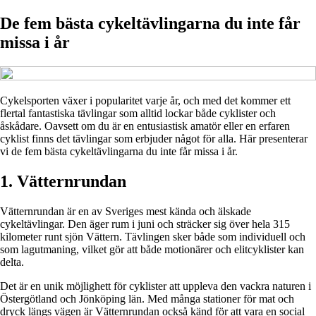
De fem bästa cykeltävlingarna du inte får
missa i år
Cykelsporten växer i popularitet varje år, och med det kommer ett
flertal fantastiska tävlingar som alltid lockar både cyklister och
åskådare. Oavsett om du är en entusiastisk amatör eller en erfaren
cyklist finns det tävlingar som erbjuder något för alla. Här presenterar
vi de fem bästa cykeltävlingarna du inte får missa i år.
1. Vätternrundan
Vätternrundan är en av Sveriges mest kända och älskade
cykeltävlingar. Den äger rum i juni och sträcker sig över hela 315
kilometer runt sjön Vättern. Tävlingen sker både som individuell och
som lagutmaning, vilket gör att både motionärer och elitcyklister kan
delta.
Det är en unik möjlighett för cyklister att uppleva den vackra naturen i
Östergötland och Jönköping län. Med många stationer för mat och
dryck längs vägen är Vätternrundan också känd för att vara en social