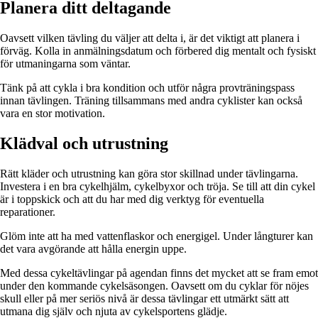
Planera ditt deltagande
Oavsett vilken tävling du väljer att delta i, är det viktigt att planera i
förväg. Kolla in anmälningsdatum och förbered dig mentalt och fysiskt
för utmaningarna som väntar.
Tänk på att cykla i bra kondition och utför några provträningspass
innan tävlingen. Träning tillsammans med andra cyklister kan också
vara en stor motivation.
Klädval och utrustning
Rätt kläder och utrustning kan göra stor skillnad under tävlingarna.
Investera i en bra cykelhjälm, cykelbyxor och tröja. Se till att din cykel
är i toppskick och att du har med dig verktyg för eventuella
reparationer.
Glöm inte att ha med vattenflaskor och energigel. Under långturer kan
det vara avgörande att hålla energin uppe.
Med dessa cykeltävlingar på agendan finns det mycket att se fram emot
under den kommande cykelsäsongen. Oavsett om du cyklar för nöjes
skull eller på mer seriös nivå är dessa tävlingar ett utmärkt sätt att
utmana dig själv och njuta av cykelsportens glädje.