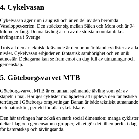
4. Cykelvasan
Cykelvasan äger rum i augusti och är en del av den berömda
Vasaloppet-serien. Den sträcker sig mellan Sälen och Mora och är 94
kilometer lång. Denna tävling är en av de största mountainbike-
tävlingarna i Sverige.
Trots att den är tekniskt krävande är den populär bland cyklister av alla
nivåer. Cykelvasan erbjuder en fantastisk samhörighet och en unik
atmosfär. Deltagarna kan se fram emot en dag full av utmaningar och
gemenskap.
5. Göteborgsvarvet MTB
Göteborgsvarvet MTB är en annan spännande tävling som går av
stapeln i maj. Här ges cyklister möjligheten att uppleva den fantastiska
terrängen i Göteborgs omgivningar. Banan är både tekniskt utmanande
och naturskön, perfekt för alla cykelälskare.
Den här tävlingen har också en stark social dimension; många cyklister
deltar i lag och gemensamma grupper, vilket gör det till en perfekt dag
för kamratskap och tävlingsanda.