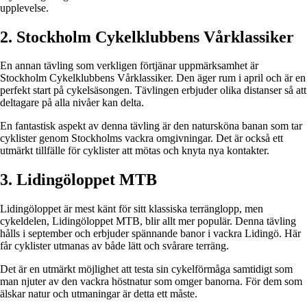
upplevelse.
2. Stockholm Cykelklubbens Vårklassiker
En annan tävling som verkligen förtjänar uppmärksamhet är
Stockholm Cykelklubbens Vårklassiker. Den äger rum i april och är en
perfekt start på cykelsäsongen. Tävlingen erbjuder olika distanser så att
deltagare på alla nivåer kan delta.
En fantastisk aspekt av denna tävling är den natursköna banan som tar
cyklister genom Stockholms vackra omgivningar. Det är också ett
utmärkt tillfälle för cyklister att mötas och knyta nya kontakter.
3. Lidingöloppet MTB
Lidingöloppet är mest känt för sitt klassiska terränglopp, men
cykeldelen, Lidingöloppet MTB, blir allt mer populär. Denna tävling
hålls i september och erbjuder spännande banor i vackra Lidingö. Här
får cyklister utmanas av både lätt och svårare terräng.
Det är en utmärkt möjlighet att testa sin cykelförmåga samtidigt som
man njuter av den vackra höstnatur som omger banorna. För dem som
älskar natur och utmaningar är detta ett måste.