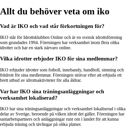
Allt du behöver veta om iko
Vad är IKO och vad står förkortningen för?
IKO står för Idrottsklubben Online och är en svensk idrottsförening
som grundades 1994. Föreningen har verksamhet inom flera olika
idrotter och har en stark närvaro online.
Vilka idrotter erbjuder IKO för sina medlemmar?
IKO erbjuder idrotter som fotboll, innebandy, handboll, simning och
friidrott för sina medlemmar. Föreningen strävar efter att erbjuda ett
brett utbud av idrottsaktiviteter för alla åldrar.
Var har IKO sina träningsanläggningar och
verksamhet lokaliserad?
IKO har sina träningsanläggningar och verksamhet lokaliserad i olika
delar av Sverige, beroende på vilken idrott det gäller. Föreningen har
samarbetspartners och anläggningar runt om i landet för att kunna
erbjuda träning och tävlingar på olika platser.