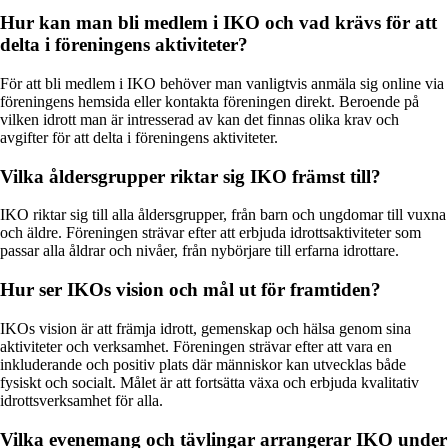
Hur kan man bli medlem i IKO och vad krävs för att
delta i föreningens aktiviteter?
För att bli medlem i IKO behöver man vanligtvis anmäla sig online via
föreningens hemsida eller kontakta föreningen direkt. Beroende på
vilken idrott man är intresserad av kan det finnas olika krav och
avgifter för att delta i föreningens aktiviteter.
Vilka åldersgrupper riktar sig IKO främst till?
IKO riktar sig till alla åldersgrupper, från barn och ungdomar till vuxna
och äldre. Föreningen strävar efter att erbjuda idrottsaktiviteter som
passar alla åldrar och nivåer, från nybörjare till erfarna idrottare.
Hur ser IKOs vision och mål ut för framtiden?
IKOs vision är att främja idrott, gemenskap och hälsa genom sina
aktiviteter och verksamhet. Föreningen strävar efter att vara en
inkluderande och positiv plats där människor kan utvecklas både
fysiskt och socialt. Målet är att fortsätta växa och erbjuda kvalitativ
idrottsverksamhet för alla.
Vilka evenemang och tävlingar arrangerar IKO under